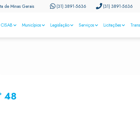
ta de Minas Gerais
(31) 3891-5636
(31) 3891-5636
CISAB
Municípios
Legislação
Serviços
Licitações
Tran
º 48