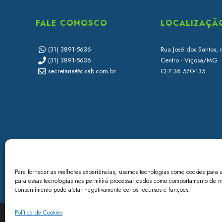
FALE CONOSCO
LOCALIZAÇÃ
(31) 3891-5636
Rua José dos Santos, 
(31) 3891-5636
Centro - Viçosa/MG
secretaria@cisab.com.br
CEP 36.570-135
Para fornecer as melhores experiências, usamos tecnologias como cookies para 
para essas tecnologias nos permitirá processar dados como comportamento de nav
consentimento pode afetar negativamente certos recursos e funções.
Política de Cookies