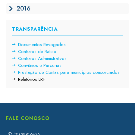
2016
TRANSPARÊNCIA
Documentos Revogados
Contratos de Rateio
Contratos Administrativos
Convênios e Parcerias
Prestação de Contas para municípios consorciados
Relatórios LRF
FALE CONOSCO
(31) 3891-5636