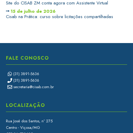
Site do CISAB ZM conta agora com Assistente Virtual
15 de julho de 2026
Cisab na Prática: curso sobre licitações compartilhadas
FALE CONOSCO
(31) 3891-5636
(31) 3891-5636
secretaria@cisab.com.br
LOCALIZAÇÃO
Rua José dos Santos, nº 275
Centro - Viçosa/MG