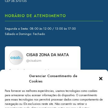
CEP 36.570-135
HORÁRIO DE ATENDIMENTO
Segunda a Sexta: 08:00 às 12:00 / 13:00 às 17:00
Sábado e Domingo: Fechado
CISAB ZONA DA MATA
@cisabzm
Organização governamental
Gerenciar Consentimento de
💦 Consórcio Intermunicipal de Saneamento
Básico da Zona da Mata de Minas Gerais
Cookies
+ de 15 anos em prol do saneamento
Para fornecer as melhores experiências, usamos tecnologias como cookies
para armazenar e/ou acessar informações do dispositivo. O consentimento
👇 Acesse nossos canais:
para essas tecnologias nos permitirá processar dados como comportamento de
navegação ou IDs exclusivos neste site. Não consentir ou retirar o
linktr.ee/cisabzm5636