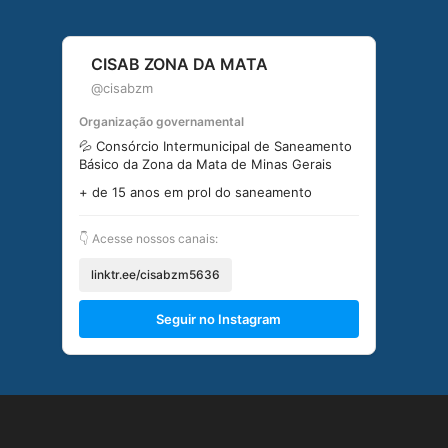
CISAB ZONA DA MATA
@cisabzm
Organização governamental
💦 Consórcio Intermunicipal de Saneamento
Básico da Zona da Mata de Minas Gerais
+ de 15 anos em prol do saneamento
👇 Acesse nossos canais:
linktr.ee/cisabzm5636
Seguir no Instagram