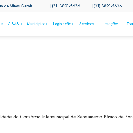
ta de Minas Gerais
(31) 3891-5636
(31) 3891-5636
e
CISAB
Municípios
Legislação
Serviços
Licitações
Tra
dade do Consórcio Intermunicipal de Saneamento Básico da Zon