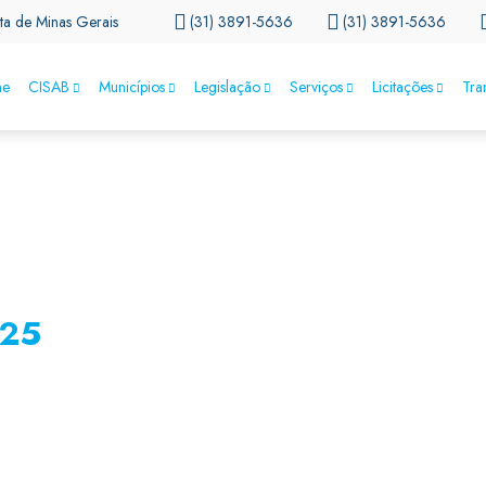
ta de Minas Gerais
(31) 3891-5636
(31) 3891-5636
e
CISAB
Municípios
Legislação
Serviços
Licitações
Tra
º25