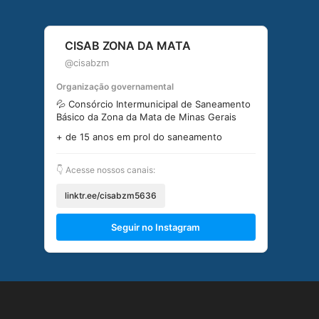
CISAB ZONA DA MATA
@cisabzm
Organização governamental
💦 Consórcio Intermunicipal de Saneamento
Básico da Zona da Mata de Minas Gerais
+ de 15 anos em prol do saneamento
👇 Acesse nossos canais:
linktr.ee/cisabzm5636
Seguir no Instagram