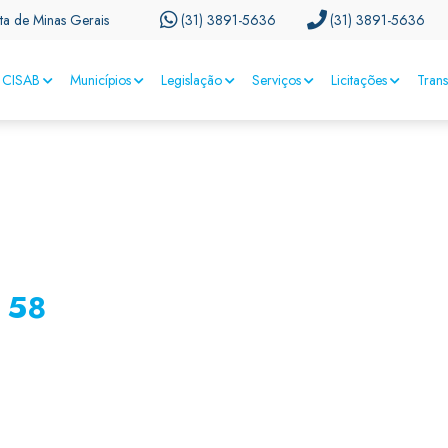
ta de Minas Gerais
(31) 3891-5636
(31) 3891-5636
CISAB
Municípios
Legislação
Serviços
Licitações
Tran
 58