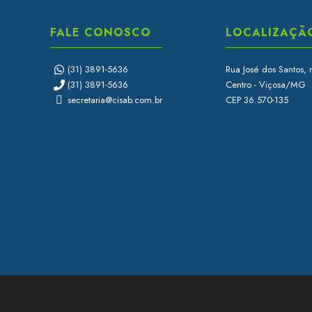
FALE CONOSCO
LOCALIZAÇÃ
(31) 3891-5636
Rua José dos Santos, 
(31) 3891-5636
Centro - Viçosa/MG
secretaria@cisab.com.br
CEP 36.570-135