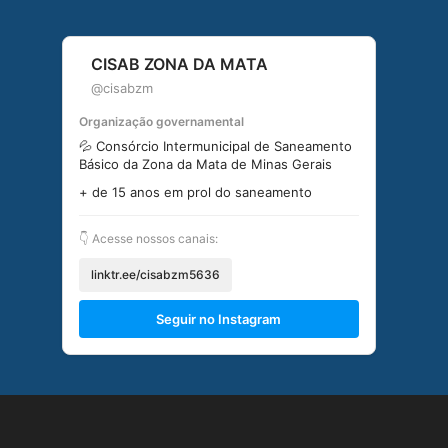
CISAB ZONA DA MATA
@cisabzm
Organização governamental
💦 Consórcio Intermunicipal de Saneamento
Básico da Zona da Mata de Minas Gerais
+ de 15 anos em prol do saneamento
👇 Acesse nossos canais:
linktr.ee/cisabzm5636
Seguir no Instagram