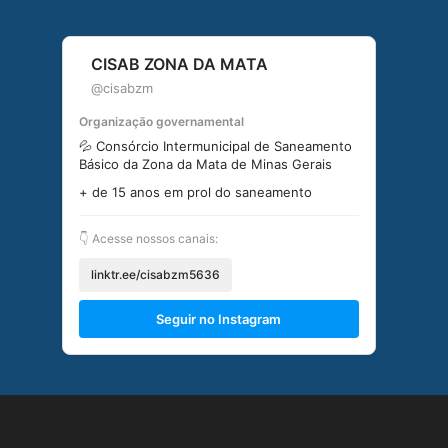
CISAB ZONA DA MATA
@cisabzm
Organização governamental
💦 Consórcio Intermunicipal de Saneamento
Básico da Zona da Mata de Minas Gerais
+ de 15 anos em prol do saneamento
👇 Acesse nossos canais:
linktr.ee/cisabzm5636
Seguir no Instagram