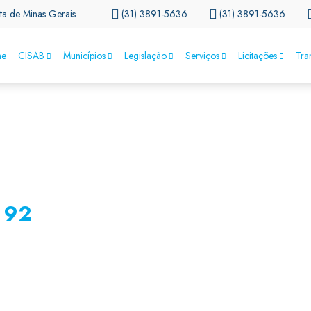
ta de Minas Gerais
(31) 3891-5636
(31) 3891-5636
e
CISAB
Municípios
Legislação
Serviços
Licitações
Tra
 92