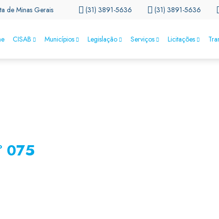
ta de Minas Gerais
(31) 3891-5636
(31) 3891-5636
e
CISAB
Municípios
Legislação
Serviços
Licitações
Tra
° 075