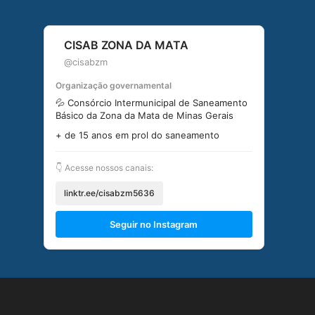
CISAB ZONA DA MATA
@cisabzm
Organização governamental
💦 Consórcio Intermunicipal de Saneamento
Básico da Zona da Mata de Minas Gerais
+ de 15 anos em prol do saneamento
👇 Acesse nossos canais:
linktr.ee/cisabzm5636
Seguir no Instagram