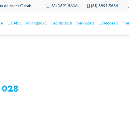
ta de Minas Gerais
(31) 3891-5636
(31) 3891-5636
e
CISAB
Municípios
Legislação
Serviços
Licitações
Tra
 028