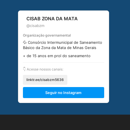
CISAB ZONA DA MATA
@cisabzm
Organização governamental
💦 Consórcio Intermunicipal de Saneamento
Básico da Zona da Mata de Minas Gerais
+ de 15 anos em prol do saneamento
👇 Acesse nossos canais:
linktr.ee/cisabzm5636
Seguir no Instagram