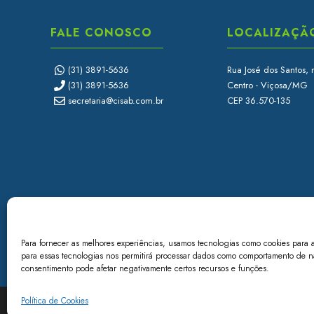
FALE CONOSCO
LOCALIZAÇÃ
(31) 3891-5636
Rua José dos Santos, 
(31) 3891-5636
Centro - Viçosa/MG
secretaria@cisab.com.br
CEP 36.570-135
Para fornecer as melhores experiências, usamos tecnologias como cookies para 
para essas tecnologias nos permitirá processar dados como comportamento de nav
consentimento pode afetar negativamente certos recursos e funções.
Política de Cookies