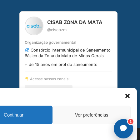
CISAB ZONA DA MATA
@cisabzm
Organização governamental
Consórcio Intermunicipal de Saneamento
Básico da Zona da Mata de Minas Gerais
+ de 15 anos em prol do saneamento
Acesse nossos canais:
linktr.ee/cisabzm5636
Seguir no Instagram
Continuar
Ver preferências
1