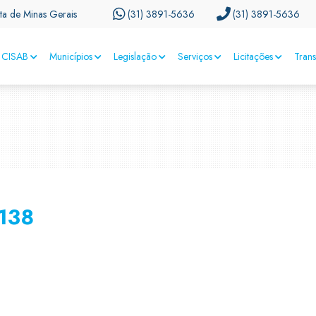
ta de Minas Gerais
(31) 3891-5636
(31) 3891-5636
CISAB
Municípios
Legislação
Serviços
Licitações
Tran
138