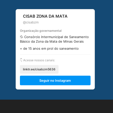
CISAB ZONA DA MATA
@cisabzm
Organização governamental
💦 Consórcio Intermunicipal de Saneamento
Básico da Zona da Mata de Minas Gerais
+ de 15 anos em prol do saneamento
👇 Acesse nossos canais:
linktr.ee/cisabzm5636
Seguir no Instagram