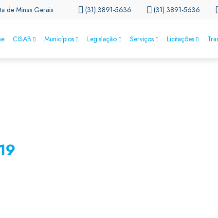
ta de Minas Gerais
(31) 3891-5636
(31) 3891-5636
e
CISAB
Municípios
Legislação
Serviços
Licitações
Tra
19