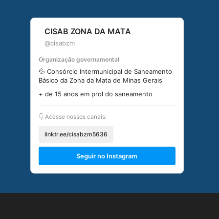
CISAB ZONA DA MATA
@cisabzm
Organização governamental
💦 Consórcio Intermunicipal de Saneamento
Básico da Zona da Mata de Minas Gerais
+ de 15 anos em prol do saneamento
👇 Acesse nossos canais:
linktr.ee/cisabzm5636
Seguir no Instagram