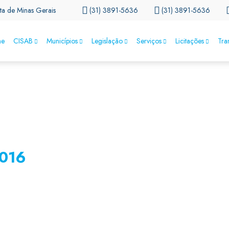
ta de Minas Gerais
(31) 3891-5636
(31) 3891-5636
e
CISAB
Municípios
Legislação
Serviços
Licitações
Tra
016