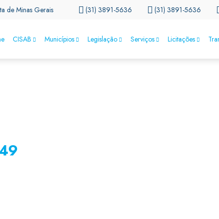
ta de Minas Gerais
(31) 3891-5636
(31) 3891-5636
e
CISAB
Municípios
Legislação
Serviços
Licitações
Tra
°49