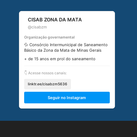
CISAB ZONA DA MATA
@cisabzm
Organização governamental
💦 Consórcio Intermunicipal de Saneamento
Básico da Zona da Mata de Minas Gerais
+ de 15 anos em prol do saneamento
👇 Acesse nossos canais:
linktr.ee/cisabzm5636
Seguir no Instagram