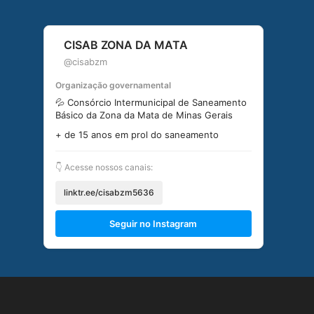
CISAB ZONA DA MATA
@cisabzm
Organização governamental
💦 Consórcio Intermunicipal de Saneamento
Básico da Zona da Mata de Minas Gerais
+ de 15 anos em prol do saneamento
👇 Acesse nossos canais:
linktr.ee/cisabzm5636
Seguir no Instagram