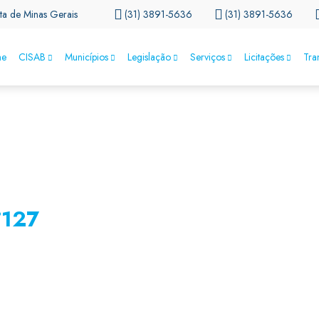
ta de Minas Gerais
(31) 3891-5636
(31) 3891-5636
e
CISAB
Municípios
Legislação
Serviços
Licitações
Tra
°127