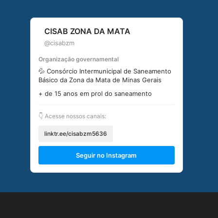
CISAB ZONA DA MATA
@cisabzm
Organização governamental
💦 Consórcio Intermunicipal de Saneamento
Básico da Zona da Mata de Minas Gerais
+ de 15 anos em prol do saneamento
👇 Acesse nossos canais:
linktr.ee/cisabzm5636
Seguir no Instagram