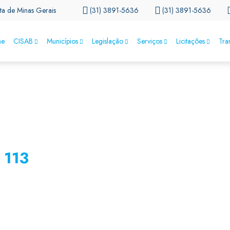
ta de Minas Gerais
(31) 3891-5636
(31) 3891-5636
e
CISAB
Municípios
Legislação
Serviços
Licitações
Tra
 113