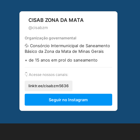
CISAB ZONA DA MATA
@cisabzm
Organização governamental
💦 Consórcio Intermunicipal de Saneamento
Básico da Zona da Mata de Minas Gerais
+ de 15 anos em prol do saneamento
👇 Acesse nossos canais:
linktr.ee/cisabzm5636
Seguir no Instagram