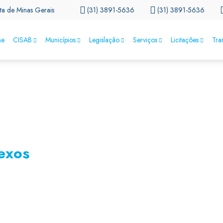
ta de Minas Gerais
(31) 3891-5636
(31) 3891-5636
e
CISAB
Municípios
Legislação
Serviços
Licitações
Tra
exos