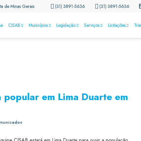
ta de Minas Gerais
(31) 3891-5636
(31) 3891-5636
e
CISAB
Municípios
Legislação
Serviços
Licitações
Tra
 popular em Lima Duarte em
municados
equipe CISAB estará em Lima Duarte para ouvir a população.