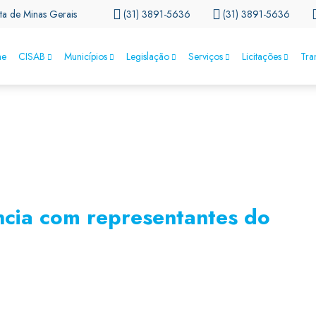
ta de Minas Gerais
(31) 3891-5636
(31) 3891-5636
e
CISAB
Municípios
Legislação
Serviços
Licitações
Tra
ncia com representantes do