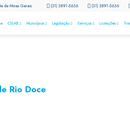
ta de Minas Gerais
(31) 3891-5636
(31) 3891-5636
e
CISAB
Municípios
Legislação
Serviços
Licitações
Tra
de Rio Doce