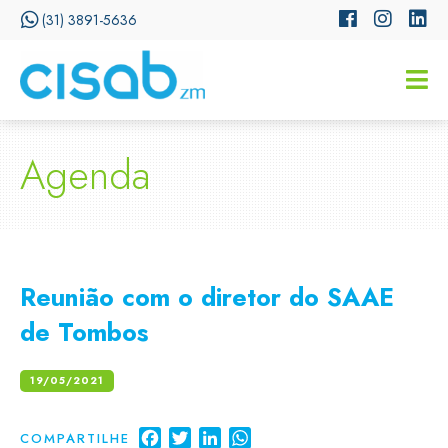
(31) 3891-5636
CISSA
Assistente Virtual do CISAB
Agenda
Reunião com o diretor do SAAE
de Tombos
19/05/2021
Facebook
Twitter
LinkedIn
WhatsApp
COMPARTILHE