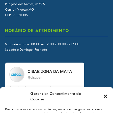
Rua José dos Santos, nº 275
Centro - Viçosa/MG
CEP 36.570-135
HORÁRIO DE ATENDIMENTO
Segunda a Sexta: 08:00 às 12:00 / 13:00 às 17:00
Sábado e Domingo: Fechado
CISAB ZONA DA MATA
@cisabzm
Organização governamental
Gerenciar Consentimento de
Consórcio Intermunicipal de Saneamento
Básico da Zona da Mata de Minas Gerais
Cookies
+ de 15 anos em prol do saneamento
Para fornecer as melhores experiências, usamos tecnologias como cookies