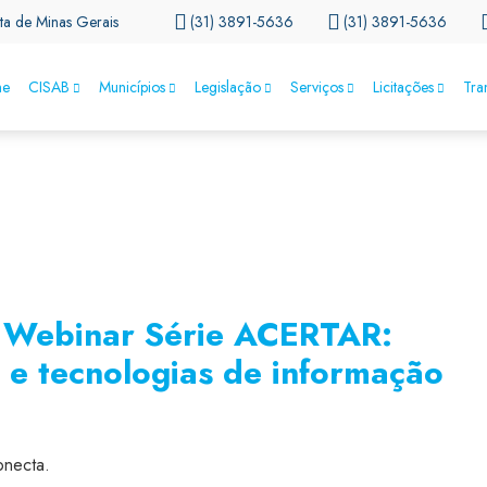
ta de Minas Gerais
(31) 3891-5636
(31) 3891-5636
e
CISAB
Municípios
Legislação
Serviços
Licitações
Tra
m Webinar Série ACERTAR:
l e tecnologias de informação
necta.