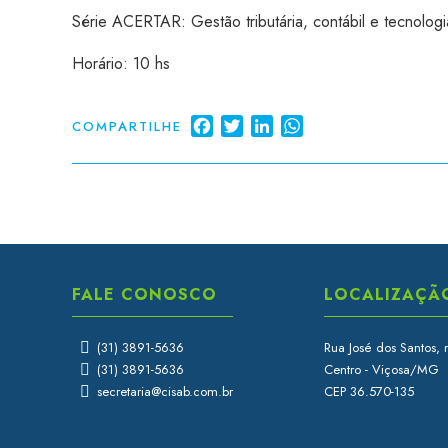
Série ACERTAR: Gestão tributária, contábil e tecnolog
Horário: 10 hs
Facebook
Twitter
LinkedIn
WhatsApp
COMPARTILHE
FALE CONOSCO
LOCALIZAÇÃ
(31) 3891-5636
Rua José dos Santos, 
(31) 3891-5636
Centro - Viçosa/MG
secretaria@cisab.com.br
CEP 36.570-135