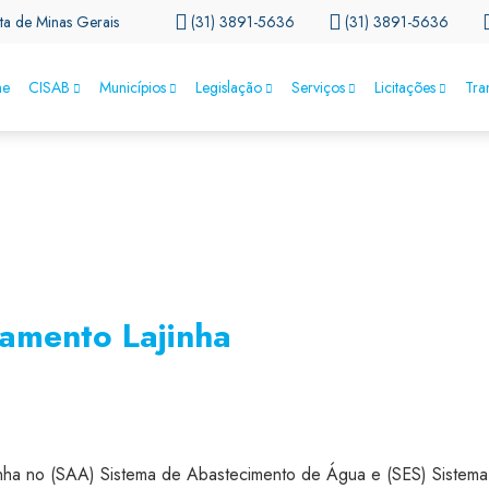
ta de Minas Gerais
(31) 3891-5636
(31) 3891-5636
e
CISAB
Municípios
Legislação
Serviços
Licitações
Tra
amento Lajinha
nha no (SAA) Sistema de Abastecimento de Água e (SES) Sistema