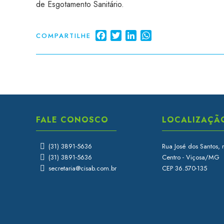
de Esgotamento Sanitário.
Facebook
Twitter
LinkedIn
WhatsApp
COMPARTILHE
FALE CONOSCO
LOCALIZAÇÃ
(31) 3891-5636
Rua José dos Santos, 
(31) 3891-5636
Centro - Viçosa/MG
secretaria@cisab.com.br
CEP 36.570-135