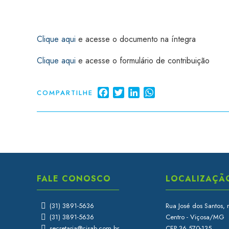
Clique aqui
e acesse o documento na íntegra
Clique aqui
e acesse o formulário de contribuição
Facebook
Twitter
LinkedIn
WhatsApp
COMPARTILHE
FALE CONOSCO
LOCALIZAÇÃ
(31) 3891-5636
Rua José dos Santos, 
(31) 3891-5636
Centro - Viçosa/MG
secretaria@cisab.com.br
CEP 36.570-135