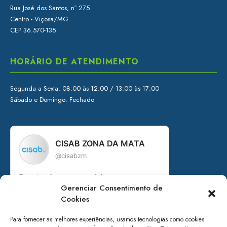
Rua José dos Santos, nº 275
Centro - Viçosa/MG
CEP 36.570-135
HORÁRIO DE ATENDIMENTO
Segunda a Sexta: 08:00 às 12:00 / 13:00 às 17:00
Sábado e Domingo: Fechado
CISAB ZONA DA MATA
@cisabzm
Organização governamental
Gerenciar Consentimento de
Consórcio Intermunicipal de Saneamento
Básico da Zona da Mata de Minas Gerais
Cookies
+ de 15 anos em prol do saneamento
Para fornecer as melhores experiências, usamos tecnologias como cookies