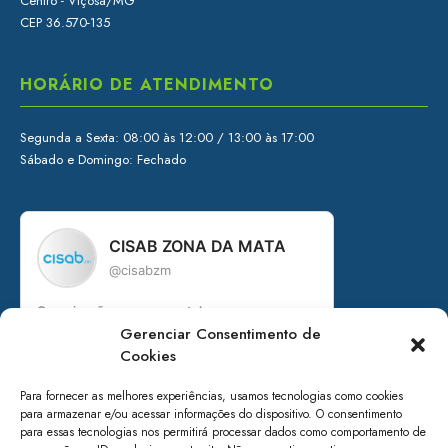
Centro - Viçosa/MG
CEP 36.570-135
HORÁRIO DE ATENDIMENTO
Segunda a Sexta: 08:00 às 12:00 / 13:00 às 17:00
Sábado e Domingo: Fechado
CISAB ZONA DA MATA
@cisabzm
Organização governamental
Gerenciar Consentimento de
Consórcio Intermunicipal de Saneamento
Cookies
Básico da Zona da Mata de Minas Gerais
+ de 15 anos em prol do saneamento
Para fornecer as melhores experiências, usamos tecnologias como cookies
para armazenar e/ou acessar informações do dispositivo. O consentimento
Acesse nossos canais:
para essas tecnologias nos permitirá processar dados como comportamento de