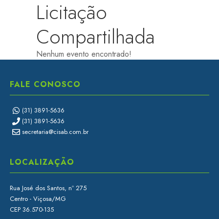
Licitação
Compartilhada
CISSA
Assistente Virtual do CISAB
Nenhum evento encontrado!
FALE CONOSCO
(31) 3891-5636
(31) 3891-5636
secretaria@cisab.com.br
LOCALIZAÇÃO
Rua José dos Santos, nº 275
Centro - Viçosa/MG
CEP 36.570-135