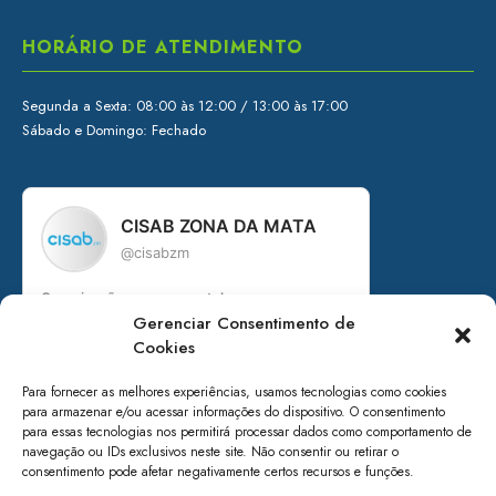
HORÁRIO DE ATENDIMENTO
Segunda a Sexta: 08:00 às 12:00 / 13:00 às 17:00
Sábado e Domingo: Fechado
CISAB ZONA DA MATA
@cisabzm
Organização governamental
Gerenciar Consentimento de
Consórcio Intermunicipal de Saneamento
Básico da Zona da Mata de Minas Gerais
Cookies
+ de 15 anos em prol do saneamento
Para fornecer as melhores experiências, usamos tecnologias como cookies
para armazenar e/ou acessar informações do dispositivo. O consentimento
Acesse nossos canais:
para essas tecnologias nos permitirá processar dados como comportamento de
navegação ou IDs exclusivos neste site. Não consentir ou retirar o
linktr.ee/cisabzm5636
consentimento pode afetar negativamente certos recursos e funções.