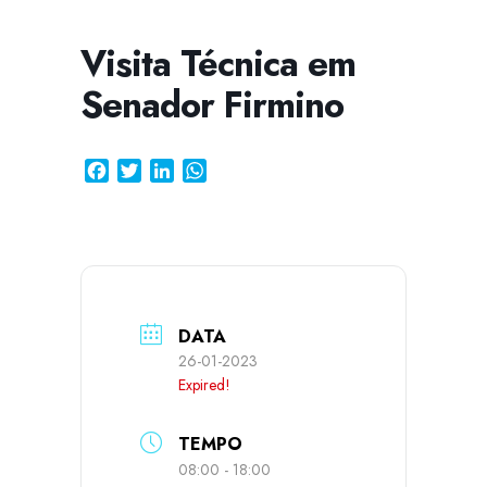
Visita Técnica em
Senador Firmino
CISSA
Assistente Virtual do CISAB
Facebook
Twitter
LinkedIn
WhatsApp
DATA
26-01-2023
Expired!
TEMPO
08:00 - 18:00