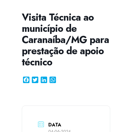
Visita Técnica ao
município de
CISSA
Assistente Virtual do CISAB
Caranaíba/MG para
prestação de apoio
técnico
Facebook
Twitter
LinkedIn
WhatsApp
DATA
04-06-2024