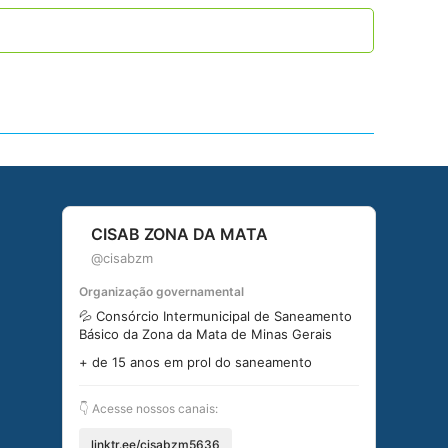
CISAB ZONA DA MATA
@cisabzm
Organização governamental
💦 Consórcio Intermunicipal de Saneamento
Básico da Zona da Mata de Minas Gerais
+ de 15 anos em prol do saneamento
👇 Acesse nossos canais:
linktr.ee/cisabzm5636