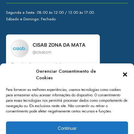
Segunda a Sexta: 08:00 às 12:00 / 13:00 às 17:00
Sábado e Domingo: Fechado
CISAB ZONA DA MATA
@cisabzm
Organização governamental
Gerenciar Consentimento de
Consórcio Intermunicipal de Saneamento
Cookies
Básico da Zona da Mata de Minas Gerais
+ de 15 anos em prol do saneamento
Para fornecer as melhores experiências, usamos tecnologias como cookies
para armazenar e/ou acessar informações do dispositivo. O consentimento
Acesse nossos canais:
para essas tecnologias nos permitirá processar dados como comportamento de
navegação ou IDs exclusivos neste site. Não consentir ou retirar o
linktr.ee/cisabzm5636
consentimento pode afetar negativamente certos recursos e funções.
Seguir no Instagram
Continuar