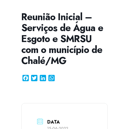
Reunião Inicial –
Serviços de Água e
CISSA
Assistente Virtual do CISAB
Esgoto e SMRSU
com o município de
Chalé/MG
Facebook
Twitter
LinkedIn
WhatsApp
DATA
15-06-2022