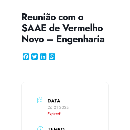
Reunião com o
SAAE de Vermelho
CISSA
Assistente Virtual do CISAB
Novo – Engenharia
Facebook
Twitter
LinkedIn
WhatsApp
DATA
26-01-2023
Expired!
TEMPO