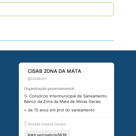
CISAB ZONA DA MATA
@cisabzm
Organização governamental
💦 Consórcio Intermunicipal de Saneamento
Básico da Zona da Mata de Minas Gerais
+ de 15 anos em prol do saneamento
👇 Acesse nossos canais:
linktr.ee/cisabzm5636