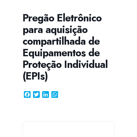
Pregão Eletrônico
para aquisição
CISSA
Assistente Virtual do CISAB
compartilhada de
Equipamentos de
Proteção Individual
(EPIs)
Facebook
Twitter
LinkedIn
WhatsApp