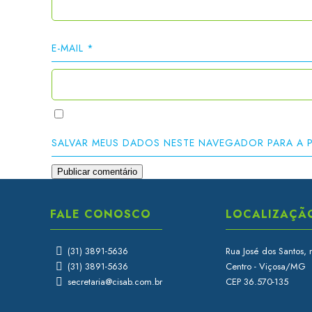
E-MAIL
*
SALVAR MEUS DADOS NESTE NAVEGADOR PARA A 
FALE CONOSCO
LOCALIZAÇÃ
(31) 3891-5636
Rua José dos Santos, 
(31) 3891-5636
Centro - Viçosa/MG
secretaria@cisab.com.br
CEP 36.570-135