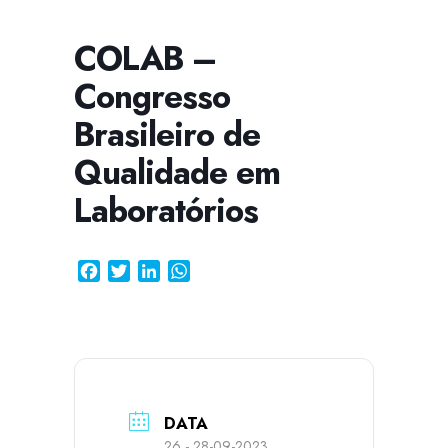
COLAB –
Congresso
CISSA
Assistente Virtual do CISAB
Brasileiro de
Qualidade em
Laboratórios
Facebook
Twitter
LinkedIn
WhatsApp
DATA
26 - 28-09-2023