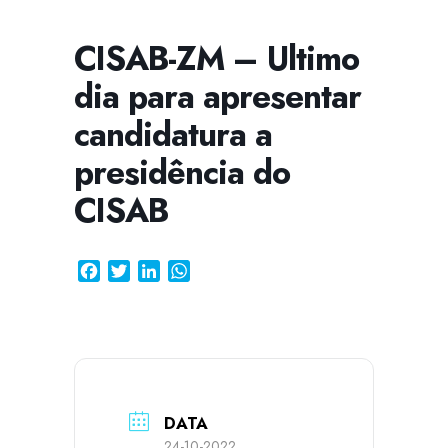
CISAB-ZM – Ultimo
dia para apresentar
CISSA
Assistente Virtual do CISAB
candidatura a
presidência do
CISAB
Facebook
Twitter
LinkedIn
WhatsApp
DATA
24-10-2022