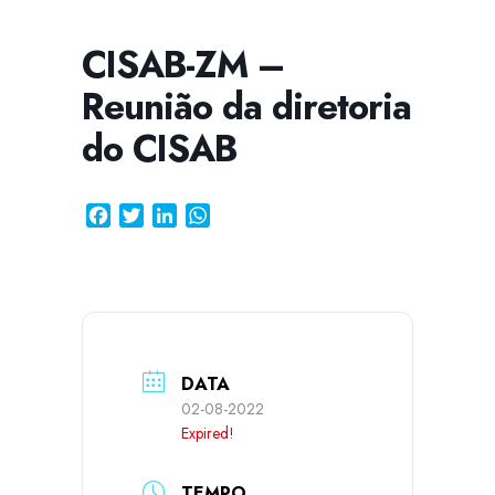
CISAB-ZM –
Reunião da diretoria
CISSA
Assistente Virtual do CISAB
do CISAB
Facebook
Twitter
LinkedIn
WhatsApp
DATA
02-08-2022
Expired!
TEMPO