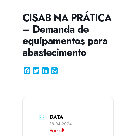
CISAB NA PRÁTICA
– Demanda de
CISSA
Assistente Virtual do CISAB
equipamentos para
abastecimento
Facebook
Twitter
LinkedIn
WhatsApp
DATA
18-04-2024
Expired!