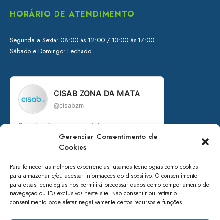
HORÁRIO DE ATENDIMENTO
Segunda a Sexta: 08:00 às 12:00 / 13:00 às 17:00
Sábado e Domingo: Fechado
CISAB ZONA DA MATA
@cisabzm
Organização governamental
Gerenciar Consentimento de
Consórcio Intermunicipal de Saneamento
Cookies
Básico da Zona da Mata de Minas Gerais
+ de 15 anos em prol do saneamento
Para fornecer as melhores experiências, usamos tecnologias como cookies
para armazenar e/ou acessar informações do dispositivo. O consentimento
Acesse nossos canais:
para essas tecnologias nos permitirá processar dados como comportamento de
navegação ou IDs exclusivos neste site. Não consentir ou retirar o
linktr.ee/cisabzm5636
consentimento pode afetar negativamente certos recursos e funções.