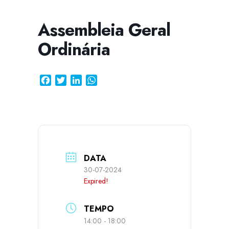
Assembleia Geral
Ordinária
CISSA
Assistente Virtual do CISAB
Facebook
Twitter
LinkedIn
WhatsApp
DATA
30-07-2024
Expired!
TEMPO
14:00 - 18:00