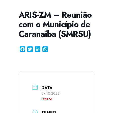
ARIS-ZM – Reunião
com o Município de
CISSA
Assistente Virtual do CISAB
Caranaíba (SMRSU)
Facebook
Twitter
LinkedIn
WhatsApp
DATA
07-10-2022
Expired!
TEMPO