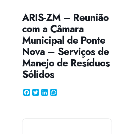
ARIS-ZM – Reunião
com a Câmara
CISSA
Assistente Virtual do CISAB
Municipal de Ponte
Nova – Serviços de
Manejo de Resíduos
Sólidos
Facebook
Twitter
LinkedIn
WhatsApp