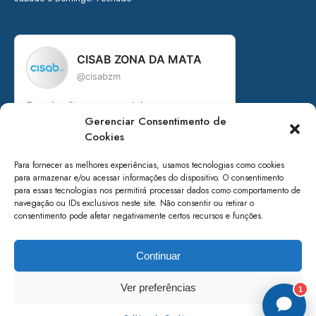
CISAB ZONA DA MATA
@cisabzm
Organização governamental
Gerenciar Consentimento de
Consórcio Intermunicipal de Saneamento
Básico da Zona da Mata de Minas Gerais
Cookies
+ de 15 anos em prol do saneamento
Para fornecer as melhores experiências, usamos tecnologias como cookies
para armazenar e/ou acessar informações do dispositivo. O consentimento
Acesse nossos canais:
para essas tecnologias nos permitirá processar dados como comportamento de
navegação ou IDs exclusivos neste site. Não consentir ou retirar o
linktr.ee/cisabzm5636
consentimento pode afetar negativamente certos recursos e funções.
Seguir no Instagram
Continuar
Ver preferências
1