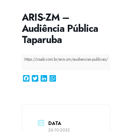
ARIS-ZM –
Audiência Pública
CISSA
Assistente Virtual do CISAB
Taparuba
https://cisab.com.br/aris-zm/audiencias-publicas/
Facebook
Twitter
LinkedIn
WhatsApp
DATA
26-10-2022