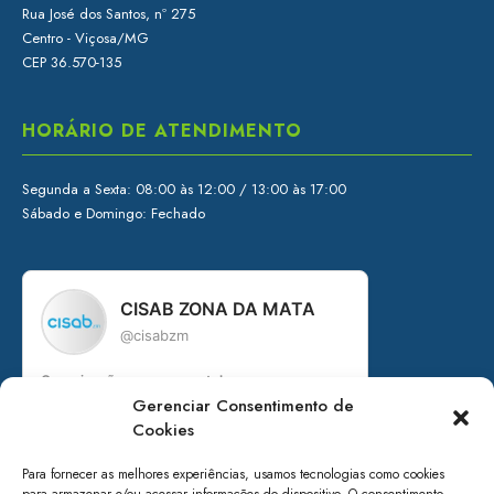
Rua José dos Santos, nº 275
Centro - Viçosa/MG
CEP 36.570-135
HORÁRIO DE ATENDIMENTO
Segunda a Sexta: 08:00 às 12:00 / 13:00 às 17:00
Sábado e Domingo: Fechado
CISAB ZONA DA MATA
@cisabzm
Organização governamental
Gerenciar Consentimento de
Consórcio Intermunicipal de Saneamento
Cookies
Básico da Zona da Mata de Minas Gerais
+ de 15 anos em prol do saneamento
Para fornecer as melhores experiências, usamos tecnologias como cookies