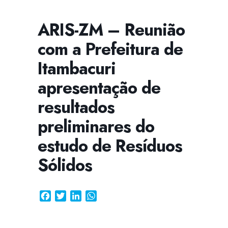
ARIS-ZM – Reunião
com a Prefeitura de
CISSA
Assistente Virtual do CISAB
Itambacuri
apresentação de
resultados
preliminares do
estudo de Resíduos
Sólidos
Facebook
Twitter
LinkedIn
WhatsApp