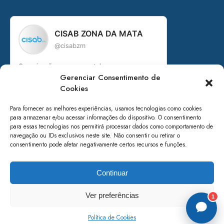
CISAB ZONA DA MATA
@cisabzm
Organização governamental
Gerenciar Consentimento de
Consórcio Intermunicipal de Saneamento
Cookies
Básico da Zona da Mata de Minas Gerais
+ de 15 anos em prol do saneamento
Para fornecer as melhores experiências, usamos tecnologias como cookies
para armazenar e/ou acessar informações do dispositivo. O consentimento
Acesse nossos canais:
para essas tecnologias nos permitirá processar dados como comportamento de
navegação ou IDs exclusivos neste site. Não consentir ou retirar o
linktr.ee/cisabzm5636
consentimento pode afetar negativamente certos recursos e funções.
Seguir no Instagram
Continuar
Ver preferências
1
© 2026 Cisab - Todos os direitos reservados.
Política de Cookies